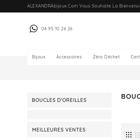
ALEXANDRAbijoux.com Vous Souhaite La Bienven
04 95 10 26 26
Bijoux
Accessoires
Zéro Déchet
Car
BOUC
BOUCLES D'OREILLES
MEILLEURES VENTES