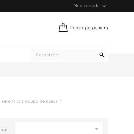
Mon compte

Panier
(0) (0,00 €)

s seront vos coups de cœur ?

 par :