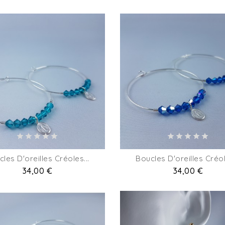
les D'oreilles Créoles...
Boucles D'oreilles Créol
Prix
34,00 €
Prix
34,00 €