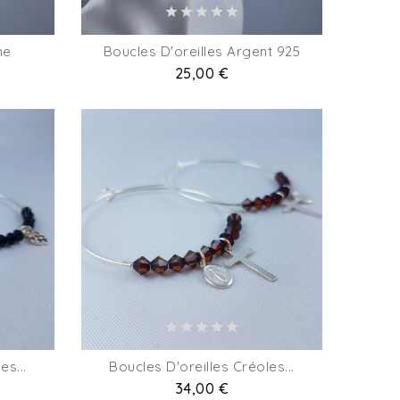
ne
Boucles D'oreilles Argent 925
Prix
25,00 €
es...
Boucles D'oreilles Créoles...
Prix
34,00 €