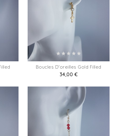
illed
Boucles D'oreilles Gold Filled
Prix
34,00 €