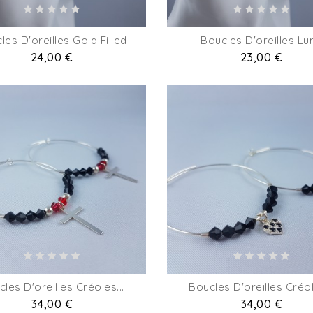
les D'oreilles Gold Filled
Boucles D'oreilles Lu
Prix
24,00 €
Prix
23,00 €
les D'oreilles Créoles...
Boucles D'oreilles Créol
Prix
34,00 €
Prix
34,00 €