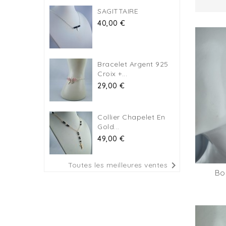
SAGITTAIRE
Prix
40,00 €
Bracelet Argent 925
Croix +...
Prix
29,00 €
Collier Chapelet En
Gold...
Prix
49,00 €

Toutes les meilleures ventes
Bou