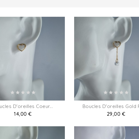
cles D'oreilles Coeur...
Boucles D'oreilles Gold F
Prix
14,00 €
Prix
29,00 €