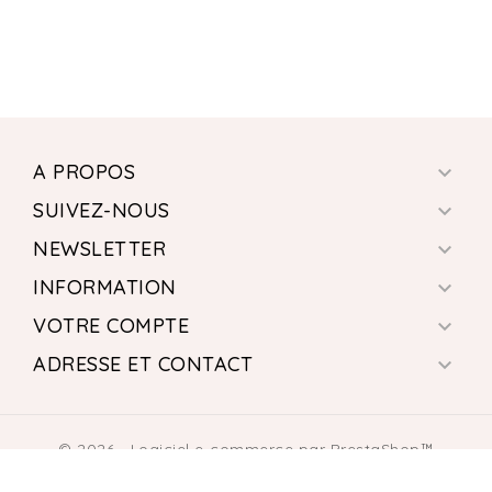
A PROPOS

SUIVEZ-NOUS

NEWSLETTER

INFORMATION

VOTRE COMPTE

ADRESSE ET CONTACT

© 2026 - Logiciel e-commerce par PrestaShop™