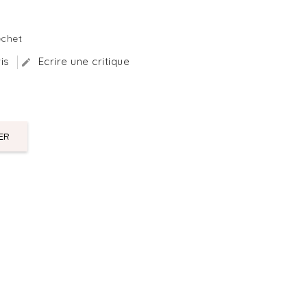
!
échet
is
Ecrire une critique

ER