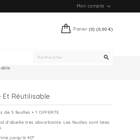
Mon compte

Panier
(0) (0,00 €)

sable
 Et Réutilisable
ns de 5 feuilles + 1 OFFERTE
 d'abeille très absorbante. Les feuilles sont liées
s.
ine jusqu'à 40°