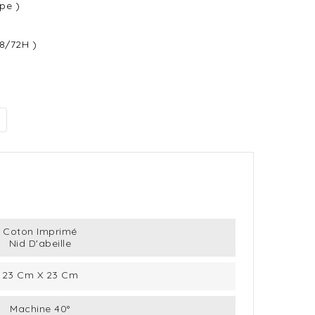
pe )
48/72H )
Coton Imprimé
Nid D'abeille
23 Cm X 23 Cm
Machine 40°