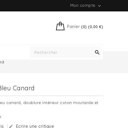
Mon compte

Panier
(0) (0,00 €)

ard
 Bleu Canard
 bleu canard, doublure intérieur coton moutarde et
m
is
Ecrire une critique
