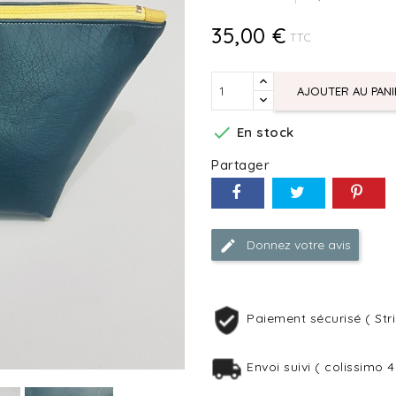
35,00 €
TTC
AJOUTER AU PANI

En stock
Partager
Donnez votre avis
Paiement sécurisé ( Stri
Envoi suivi ( colissimo 