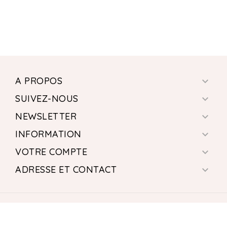
A PROPOS

SUIVEZ-NOUS

NEWSLETTER

INFORMATION

VOTRE COMPTE

ADRESSE ET CONTACT

© 2026 - Logiciel e-commerce par PrestaShop™